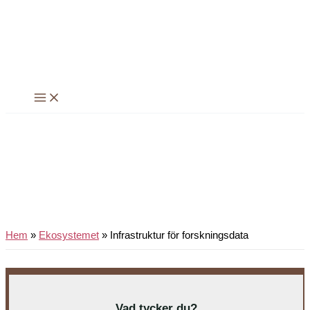
Hoppa
till
innehåll
Hem
»
Ekosystemet
»
Infrastruktur för forskningsdata
Vad tycker du?